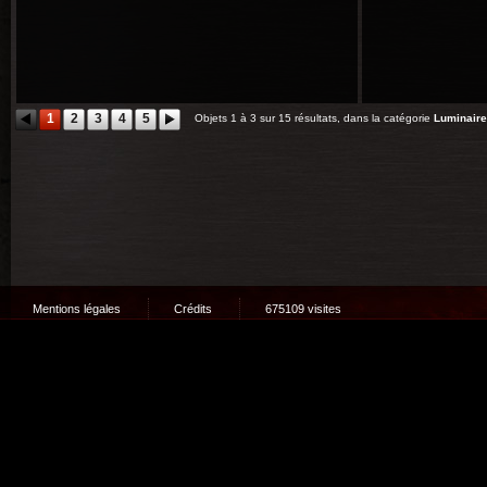
1
2
3
4
5
Objets 1 à 3 sur 15 résultats, dans la catégorie
Luminair
Mentions légales
Crédits
675109 visites