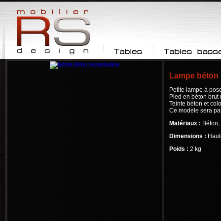
Tables
Tables basses
Lampe béton 
Petite lampe à pose
Pied en béton brut 
Teinte béton et colo
Ce modèle sera part
Matériaux :
Béton,
Dimensions :
Haut
Poids :
2 kg